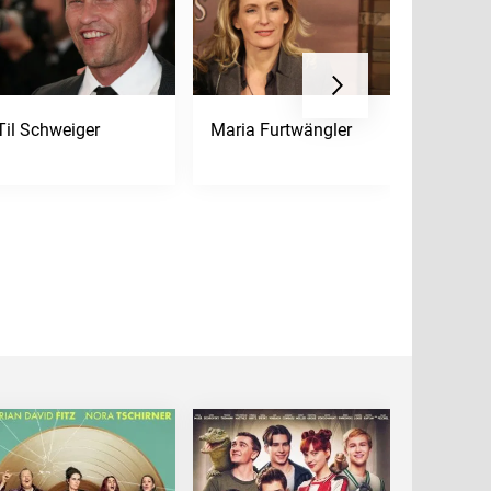
Til Schweiger
Maria Furtwängler
Kurt Rus