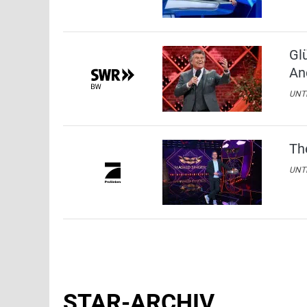
Gl
An
UNTE
Th
UNTE
STAR-ARCHIV